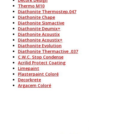
Decork Design
Thermo M10
Diathonite Thermostep.047
Diathonite Chape
Diathonite Sismactive
Diathonite Deumix+
Diathonite Acoustix
Diathonite Acoustix+
Diathonite Evolution
Diathonite Thermactive .037
C.W.C. Stop Condense
Acrilid Protect Coating
Limepaint
Plasterpaint Coloré
Decorkrete
Argacem Coloré