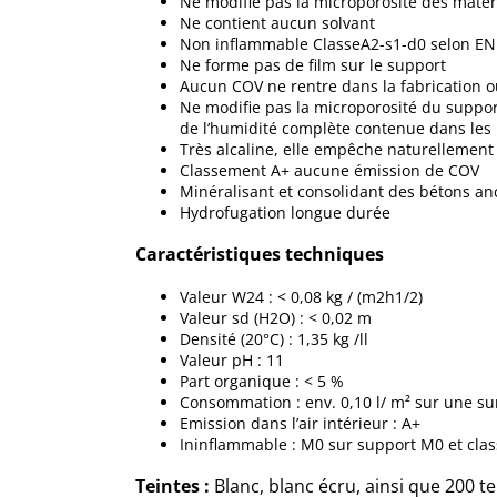
Ne modifie pas la microporosité des maté
Ne contient aucun solvant
Non inflammable ClasseA2-s1-d0 selon EN
Ne forme pas de film sur le support
Aucun COV ne rentre dans la fabrication ou 
Ne modifie pas la microporosité du support
de l’humidité complète contenue dans le
Très alcaline, elle empêche naturellemen
Classement A+ aucune émission de COV
Minéralisant et consolidant des bétons an
Hydrofugation longue durée
Caractéristiques techniques
Valeur W24 : < 0,08 kg / (m2h1/2)
Valeur sd (H2O) : < 0,02 m
Densité (20°C) : 1,35 kg /ll
Valeur pH : 11
Part organique : < 5 %
Consommation : env. 0,10 l/ m² sur une sur
Emission dans l’air intérieur : A+
Ininflammable : M0 sur support M0 et cla
Teintes :
Blanc, blanc écru, ainsi que 200 t