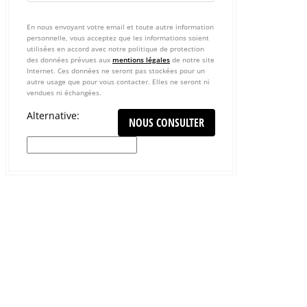
En nous envoyant votre email et toute autre information
personnelle, vous acceptez que les informations soient
utilisées en accord avec notre politique de protection
des données prévues aux
mentions légales
de notre site
Internet. Ces données ne seront pas stockées pour un
autre usage que pour vous contacter. Elles ne seront ni
vendues ni échangées.
Alternative: