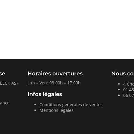
se
Horaires ouvertures
Nous co
Lun – Ven: 08.00h – 17.00h
BEECK ASF
4 Ch
01 48
Infos légales
06 07
rance
Conditions générales de ventes
Mentions légales