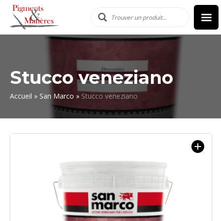
Stucco veneziano
Accueil
»
San Marco
»
Stucco veneziano