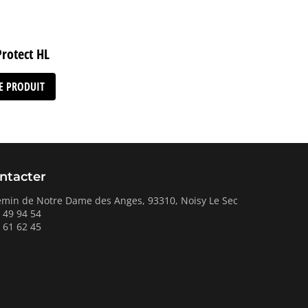
rotect HL
LE PRODUIT
ntacter
emin de Notre Dame des Anges, 93310, Noisy Le Sec
 49 94 54
 61 62 45