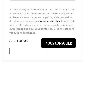
En nous envoyant votre email et toute autre information
personnelle, vous acceptez que les informations soient
utilisées en accord avec notre politique de protection
des données prévues aux
mentions légales
de notre site
Internet. Ces données ne seront pas stockées pour un
autre usage que pour vous contacter. Elles ne seront ni
vendues ni échangées.
Alternative: