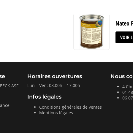
Nateo P
VOIR 
se
Horaires ouvertures
Nous co
Lun – Ven: 08.00h – 17.00h
BEECK ASF
4 Ch
01 48
Infos légales
06 07
rance
Conditions générales de ventes
Mentions légales